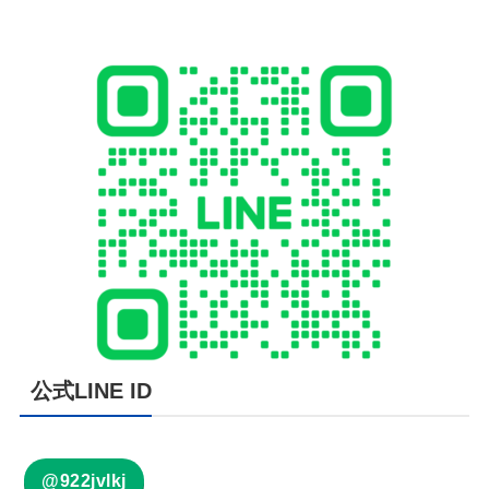
公式LINE ID
@922jvlkj